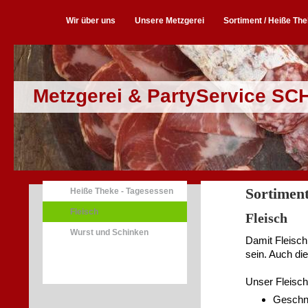
Wir über uns
Unsere Metzgerei
Sortiment / Heiße Th
Metzgerei & PartyService SC
Sortimen
Heiße Theke - Tagesessen
Fleisch
Fleisch
Wurst und Schinken
Damit Fleisch 
sein. Auch die
Unser Fleischs
Geschne