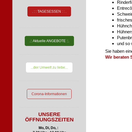
Rinderfi
Entrecô
. : : TAGESESSEN : : .
Schwein
frische
Hühnche
Hühner
Putenbr
.:: Aktuelle ANGEBOTE ::.
und so 
Sie haben ein
Wir beraten 
...der Umwelt zu liebe...
Corona-Informationen
UNSERE
ÖFFNUNGSZEITEN
Mo, Di, Do, :