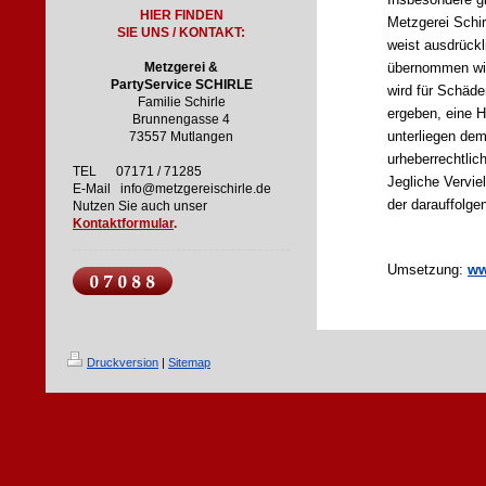
Insbesondere gi
HIER
FINDEN
Metzgerei Schir
S
IE UNS / KONTAKT:
weist ausdrückl
Metzgerei &
übernommen wird
PartyService SCHIRLE
wird für Schäde
Familie Schirle
ergeben, eine 
Brunnengasse 4
73557 Mutlangen
unterliegen dem
urheberrechtlic
TEL 07171 / 71285
Jegliche Vervie
E-Mail info@metzgereischirle.de
der darauffolg
Nutzen Sie auch unser
Kontaktformular
.
Umsetzung:
ww
Druckversion
|
Sitemap