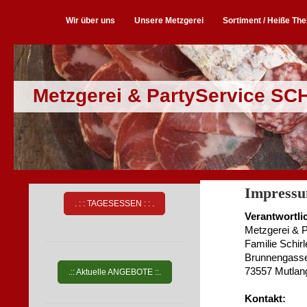
Wir über uns
Unsere Metzgerei
Sortiment / Heiße Th
Metzgerei & PartyService SC
Impress
. : : TAGESESSEN : : .
Verantwortli
Metzgerei & 
Familie Schirl
Brunnengass
73557 Mutlan
.:: Aktuelle ANGEBOTE ::.
Kontakt: